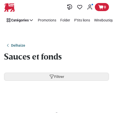
Passer
0
Catégories
Promotions
Folder
P'tits lions
Wineboutiqu
Delhaize
Sauces et fonds
Filtrer