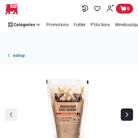
Passer
0
Catégories
Promotions
Folder
P'tits lions
Wineboutiqu
eshop