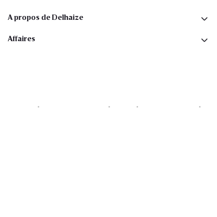
A propos de Delhaize
Affaires
Cookies
Déclaration de vie privée
Security
Conditions générales
Déclaration sur l'accessibilité
Copyright © 2026 All rights reserved. Delhaize Group.