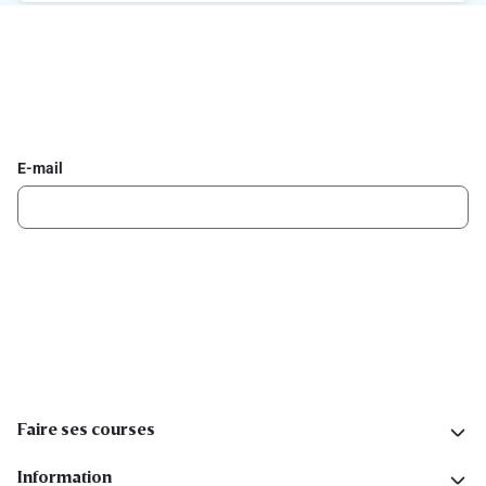
Inscrivez-vous à la newsletter Delhaize
Recevez chaque semaine les meilleures promotions et de
l'inspiration pour vos assiettes dans votre boîte mail.
E-mail
Inscription
Suivez-nous sur les réseaux sociaux
Faire ses courses
Information