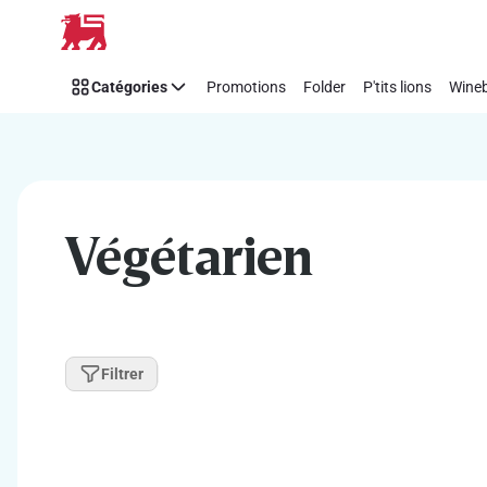
Passer
Catégories
Promotions
Folder
P'tits lions
Wineb
Végétarien
Filtrer