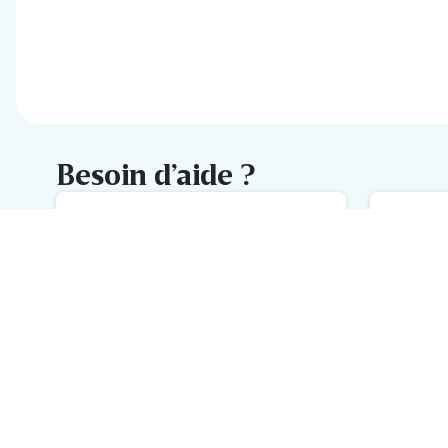
Besoin d’aide ?
FAQ
M
L'aide la plus rapide avec notre
No
FAQ
h
Inscrivez-vous à la newsletter
Delhaize
Recevez chaque semaine les meilleures promotions et de
l'inspiration pour vos assiettes dans votre boîte mail.