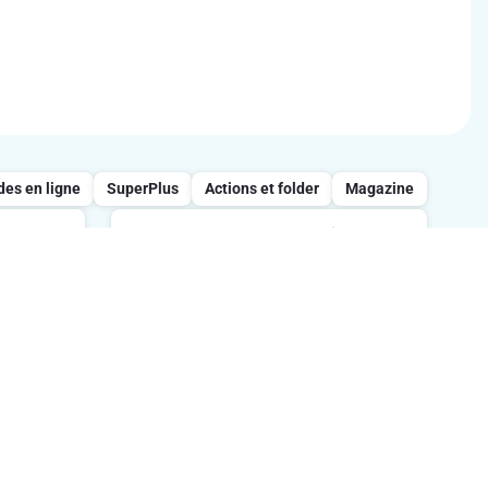
s en ligne
SuperPlus
Actions et folder
Magazine
Appelez notre service
clientèle : 0800/957.13
 entre
s
Lundi-vendredi : 7h-21h / Samedi :
tes.
8h-18h / Dimanche : 8h-13h.
Suivez-nous sur les réseaux sociaux
ption