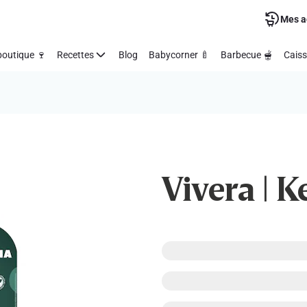
Mes a
outique 🍷
Recettes
Blog
Babycorner 🍼
Barbecue 🫕
Caiss
Vivera | K