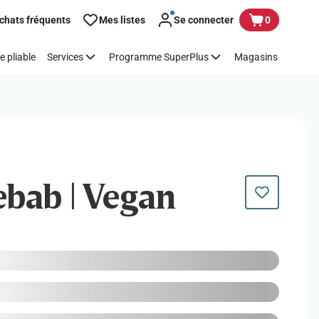
chats fréquents
Mes listes
Se connecter
0
e pliable
Services
Programme SuperPlus
Magasins
ebab | Vegan