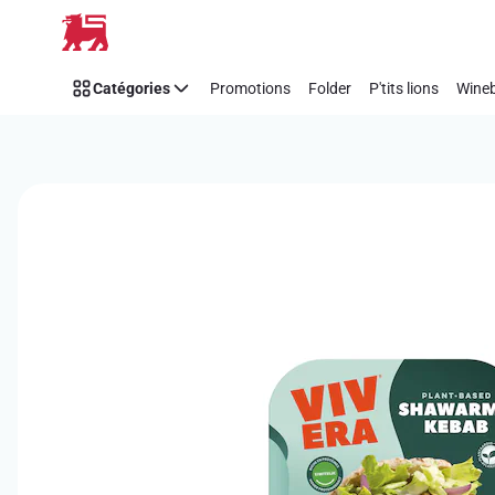
Passer
Catégories
Promotions
Folder
P'tits lions
Wineb