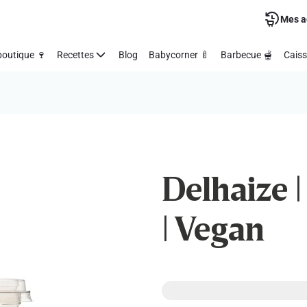
Mes a
outique 🍷
Recettes
Blog
Babycorner 🍼
Barbecue 🫕
Caiss
Delhaize |
| Vegan