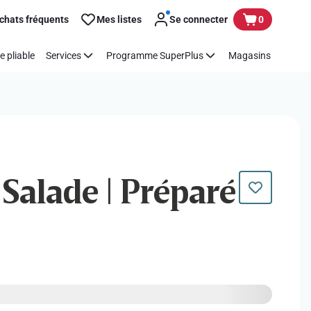
chats fréquents
Mes listes
Se connecter
0
e pliable
Services
Programme SuperPlus
Magasins
 Salade | Préparé