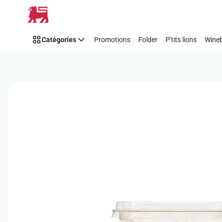
Passer
Catégories
Promotions
Folder
P'tits lions
Wineb