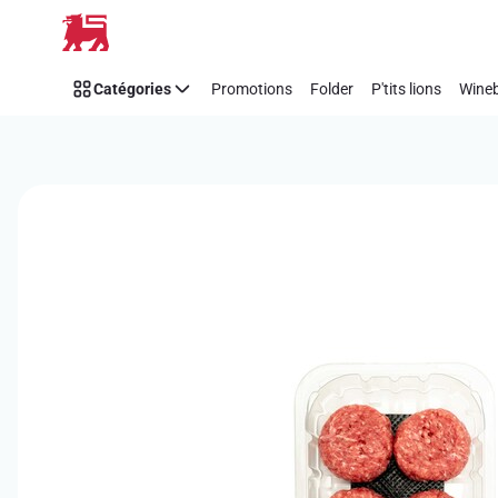
Passer
Catégories
Promotions
Folder
P'tits lions
Wineb