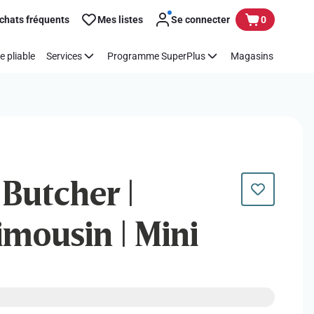
chats fréquents
Mes listes
Se connecter
0
e pliable
Services
Programme SuperPlus
Magasins
 Butcher |
imousin | Mini