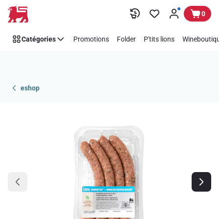
Passer
0
Catégories
Promotions
Folder
P'tits lions
Wineboutiqu
eshop