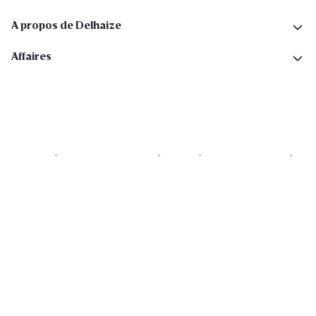
A propos de Delhaize
Affaires
Cookies
Déclaration de vie privée
Security
Conditions générales
Déclaration sur l'accessibilité
Copyright © 2026 All rights reserved. Delhaize Group.