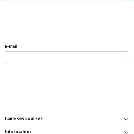
Inscrivez-vous à la newsletter Delhaize
Recevez chaque semaine les meilleures promotions et de
l'inspiration pour vos assiettes dans votre boîte mail.
E-mail
Inscription
Suivez-nous sur les réseaux sociaux
Faire ses courses
Information