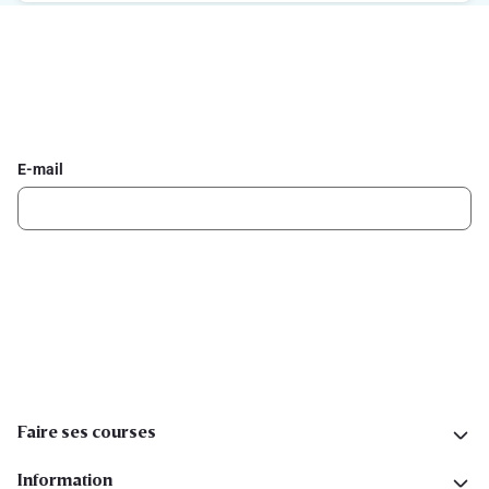
Inscrivez-vous à la newsletter Delhaize
Recevez chaque semaine les meilleures promotions et de
l'inspiration pour vos assiettes dans votre boîte mail.
E-mail
Inscription
Suivez-nous sur les réseaux sociaux
Faire ses courses
Information