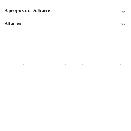
A propos de Delhaize
Affaires
Cookies
Déclaration de vie privée
Security
Conditions générales
Déclaration sur l'accessibilité
Copyright © 2026 All rights reserved. Delhaize Group.