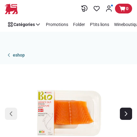
Passer
0
Catégories
Promotions
Folder
P'tits lions
Wineboutiqu
eshop