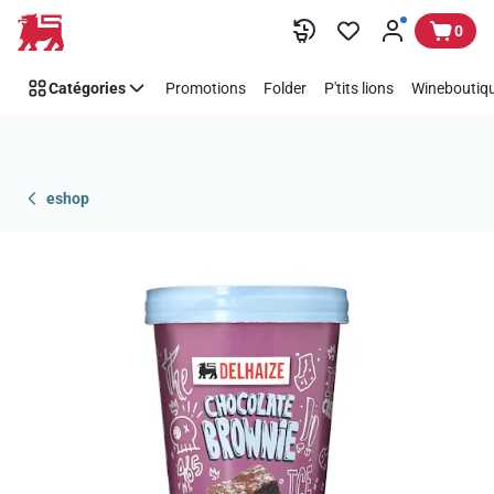
Passer
0
Catégories
Promotions
Folder
P'tits lions
Wineboutiqu
eshop