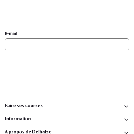
Inscrivez-vous à la newsletter Delhaize
Recevez chaque semaine les meilleures promotions et de
l'inspiration pour vos assiettes dans votre boîte mail.
E-mail
Inscription
Suivez-nous sur les réseaux sociaux
Faire ses courses
Information
A propos de Delhaize