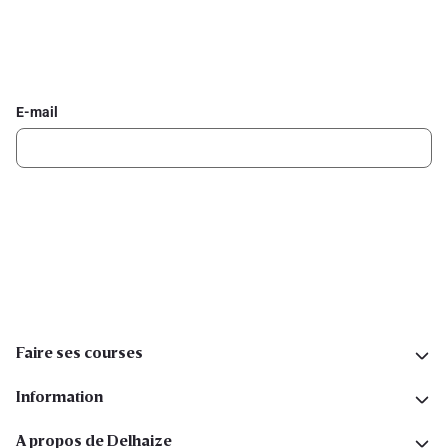
Inscrivez-vous à la newsletter Delhaize
Recevez chaque semaine les meilleures promotions et de
l'inspiration pour vos assiettes dans votre boîte mail.
E-mail
Inscription
Suivez-nous sur les réseaux sociaux
Faire ses courses
Information
A propos de Delhaize