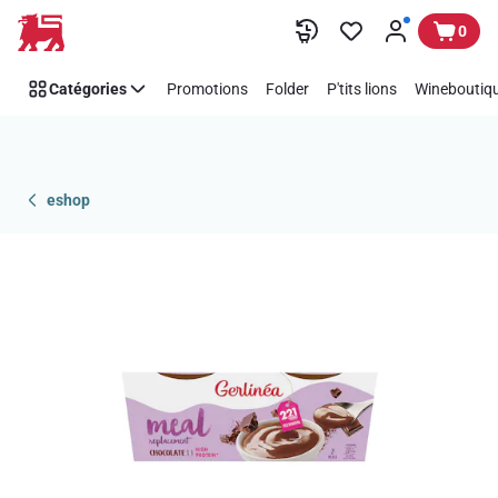
Passer
0
Catégories
Promotions
Folder
P'tits lions
Wineboutiqu
eshop