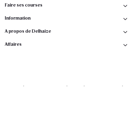
Faire ses courses
Information
A propos de Delhaize
Affaires
Cookies
Déclaration de vie privée
Security
Conditions générales
Déclaration sur l'accessibilité
Copyright © 2026 All rights reserved. Delhaize Group.