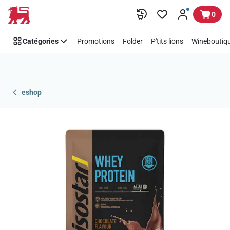
Passer
0
Catégories
Promotions
Folder
P'tits lions
Wineboutiqu
eshop