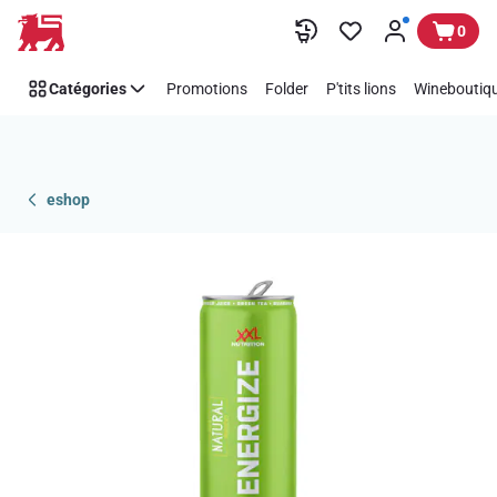
Passer
0
Catégories
Promotions
Folder
P'tits lions
Wineboutiqu
eshop