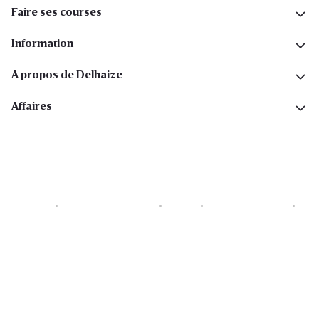
Faire ses courses
Information
A propos de Delhaize
Affaires
Cookies
Déclaration de vie privée
Security
Conditions générales
Déclaration sur l'accessibilité
Copyright © 2026 All rights reserved. Delhaize Group.