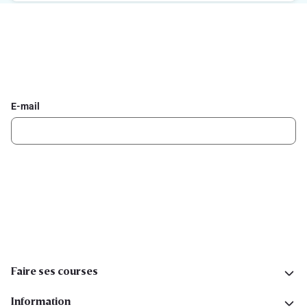
Inscrivez-vous à la newsletter Delhaize
Recevez chaque semaine les meilleures promotions et de
l'inspiration pour vos assiettes dans votre boîte mail.
E-mail
Inscription
Suivez-nous sur les réseaux sociaux
Faire ses courses
Information