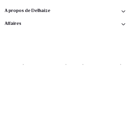
A propos de Delhaize
Affaires
Cookies
Déclaration de vie privée
Security
Conditions générales
Déclaration sur l'accessibilité
Copyright © 2026 All rights reserved. Delhaize Group.