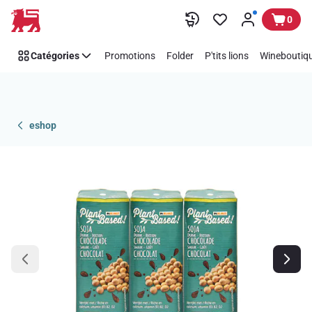
Passer
0
Catégories
Promotions
Folder
P'tits lions
Wineboutiqu
eshop