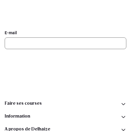
Inscrivez-vous à la newsletter Delhaize
Recevez chaque semaine les meilleures promotions et de
l'inspiration pour vos assiettes dans votre boîte mail.
E-mail
Inscription
Suivez-nous sur les réseaux sociaux
Faire ses courses
Information
A propos de Delhaize