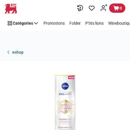
Passer
0
Catégories
Promotions
Folder
P'tits lions
Wineboutiqu
eshop