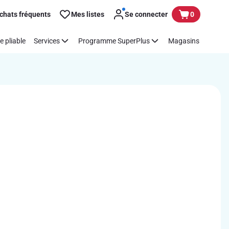
chats fréquents
Mes listes
Se connecter
0
e pliable
Services
Programme SuperPlus
Magasins