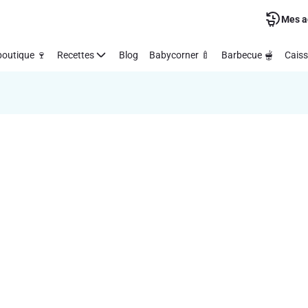
Mes a
outique 🍷
Recettes
Blog
Babycorner 🍼
Barbecue 🫕
Caiss