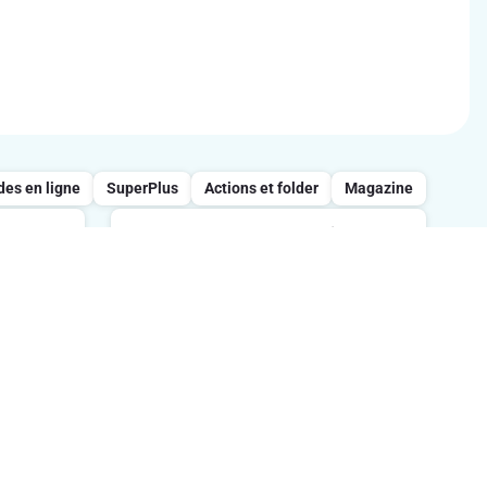
s en ligne
SuperPlus
Actions et folder
Magazine
Appelez notre service
clientèle : 0800/957.13
 entre
s
Lundi-vendredi : 7h-21h / Samedi :
tes.
8h-18h / Dimanche : 8h-13h.
Suivez-nous sur les réseaux sociaux
ption