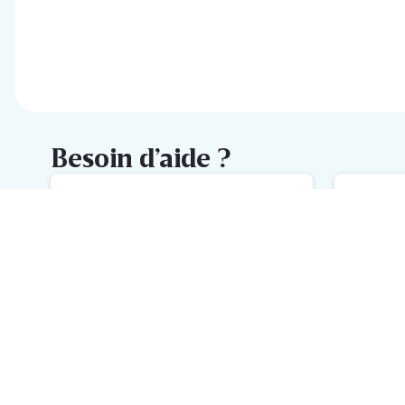
Besoin d’aide ?
FAQ
M
L'aide la plus rapide avec notre
No
FAQ
h
Inscrivez-vous à la newsletter
Delhaize
Recevez chaque semaine les meilleures promotions et de
l'inspiration pour vos assiettes dans votre boîte mail.