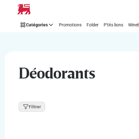
Passer
Catégories
Promotions
Folder
P'tits lions
Wineb
Déodorants
Filtrer