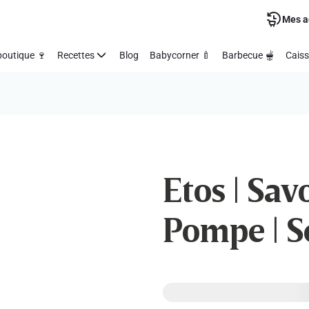
Mes a
outique 🍷
Recettes
Blog
Babycorner 🍼
Barbecue 🫕
Caiss
Etos | Sav
Pompe | Se