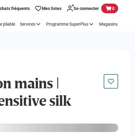
chats fréquents
Mes listes
Se connecter
0
e pliable
Services
Programme SuperPlus
Magasins
on mains |
nsitive silk