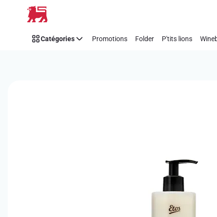
Passer
Catégories
Promotions
Folder
P'tits lions
Wineb