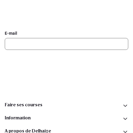
Inscrivez-vous à la newsletter Delhaize
Recevez chaque semaine les meilleures promotions et de
l'inspiration pour vos assiettes dans votre boîte mail.
E-mail
Inscription
Suivez-nous sur les réseaux sociaux
Faire ses courses
Information
A propos de Delhaize