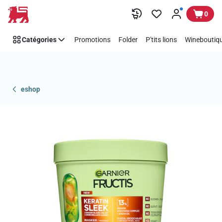
Passer
0
Catégories
Promotions
Folder
P'tits lions
Wineboutiqu
eshop