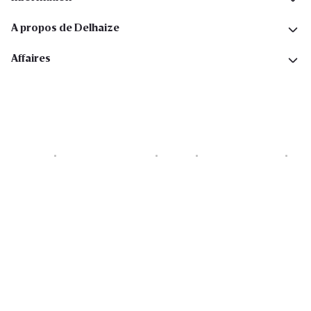
A propos de Delhaize
Affaires
Cookies
Déclaration de vie privée
Security
Conditions générales
Déclaration sur l'accessibilité
Copyright © 2026 All rights reserved. Delhaize Group.