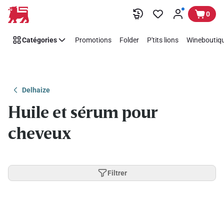
Passer
0
Catégories
Promotions
Folder
P'tits lions
Wineboutiqu
Delhaize
Huile et sérum pour
cheveux
Filtrer