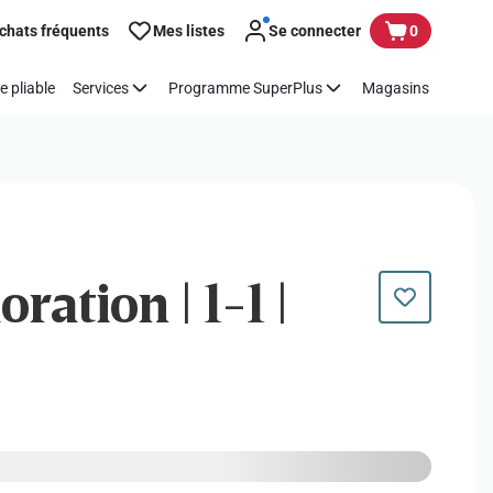
chats fréquents
Mes listes
Se connecter
0
e pliable
Services
Programme SuperPlus
Magasins
oration | 1-1 |