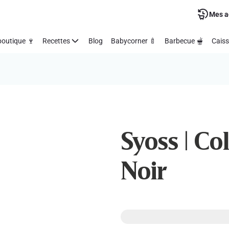
Mes a
outique 🍷
Recettes
Blog
Babycorner 🍼
Barbecue 🫕
Caiss
Syoss | Col
Noir