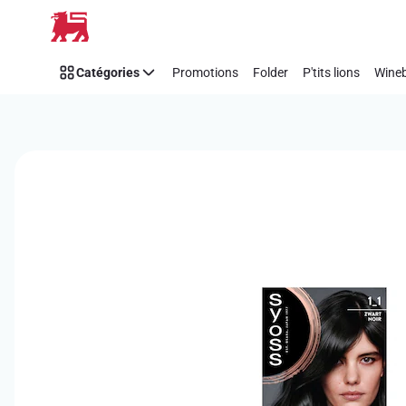
Passer
Catégories
Promotions
Folder
P'tits lions
Wineb