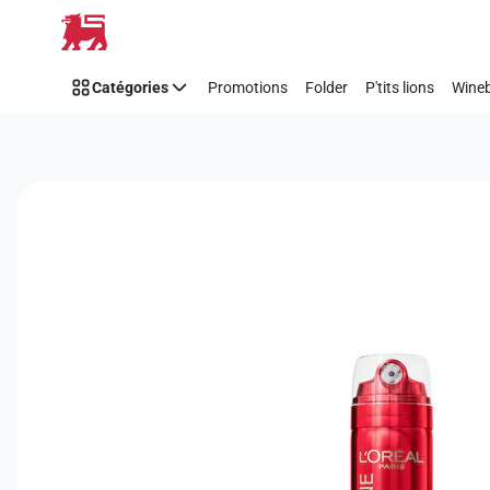
Passer
Catégories
Promotions
Folder
P'tits lions
Wineb