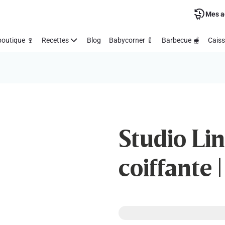
Mes a
outique 🍷
Recettes
Blog
Babycorner 🍼
Barbecue 🫕
Caiss
Studio Lin
coiffante |