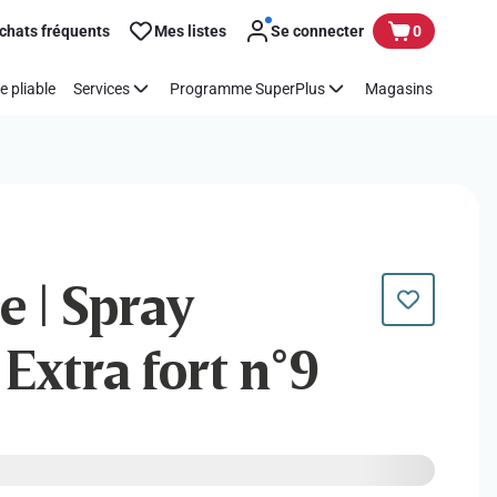
chats fréquents
Mes listes
Se connecter
0
e pliable
Services
Programme SuperPlus
Magasins
e | Spray
 Extra fort n°9