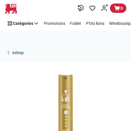
Passer
0
Catégories
Promotions
Folder
P'tits lions
Wineboutiqu
eshop