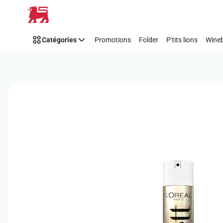
Passer
Catégories
Promotions
Folder
P'tits lions
Wineb