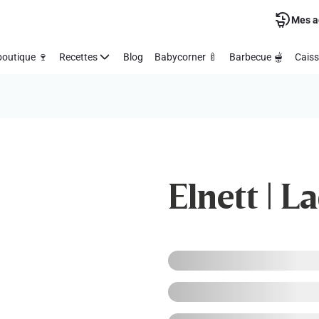
Mes a
outique 🍷
Recettes
Blog
Babycorner 🍼
Barbecue 🫕
Caiss
Elnett | L