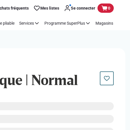
chats fréquents
Mes listes
Se connecter
0
e pliable
Services
Programme SuperPlus
Magasins
aque | Normal