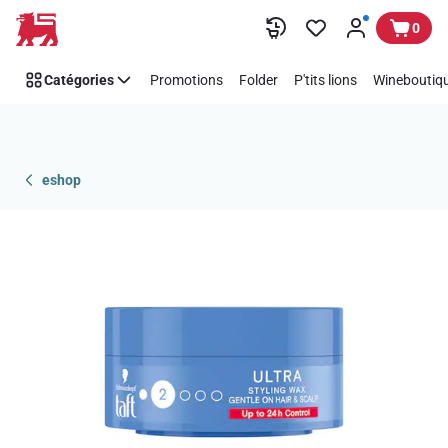
Passer
0
Catégories
Promotions
Folder
P'tits lions
Wineboutiqu
eshop