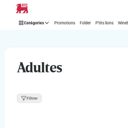
Passer
Catégories
Promotions
Folder
P'tits lions
Wineb
Adultes
Filtrer