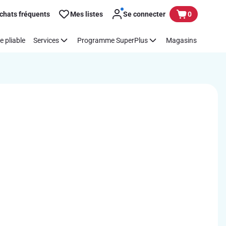
chats fréquents
Mes listes
Se connecter
0
e pliable
Services
Programme SuperPlus
Magasins