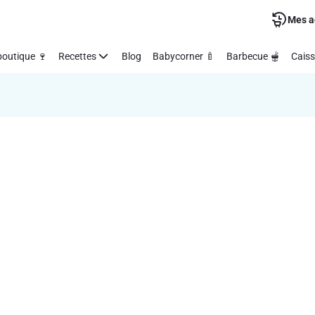
Mes a
outique 🍷
Recettes
Blog
Babycorner 🍼
Barbecue 🫕
Caiss