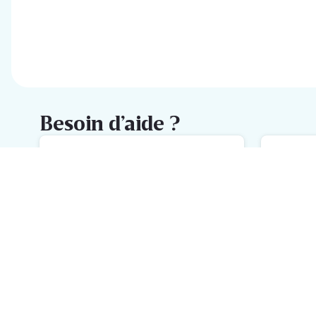
Besoin d’aide ?
FAQ
M
L'aide la plus rapide avec notre
No
FAQ
h
Inscrivez-vous à la newsletter
Delhaize
Recevez chaque semaine les meilleures promotions et de
l'inspiration pour vos assiettes dans votre boîte mail.