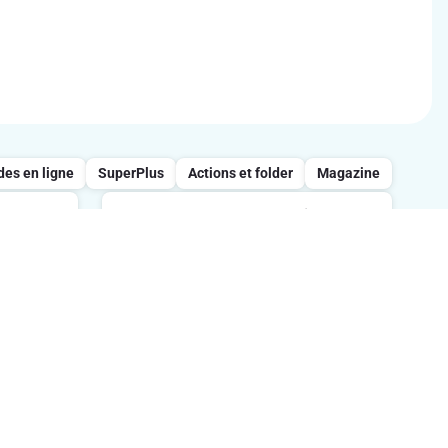
s en ligne
SuperPlus
Actions et folder
Magazine
Appelez notre service
clientèle : 0800/957.13
 entre
s
Lundi-vendredi : 7h-21h / Samedi :
tes.
8h-18h / Dimanche : 8h-13h.
Suivez-nous sur les réseaux sociaux
ption