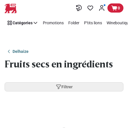
Passer
0
Catégories
Promotions
Folder
P'tits lions
Wineboutiqu
Delhaize
Fruits secs en ingrédients
Filtrer