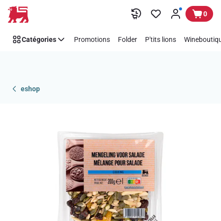
Passer
0
Catégories
Promotions
Folder
P'tits lions
Wineboutiqu
eshop