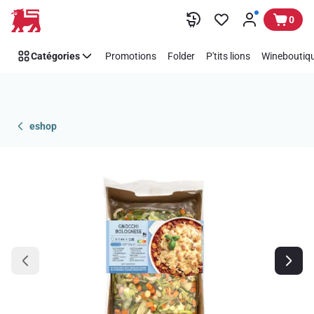
Passer
0
Catégories
Promotions
Folder
P'tits lions
Wineboutiqu
eshop