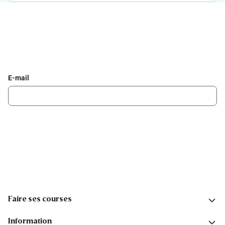
Inscrivez-vous à la newsletter Delhaize
Recevez chaque semaine les meilleures promotions et de
l'inspiration pour vos assiettes dans votre boîte mail.
E-mail
Inscription
Suivez-nous sur les réseaux sociaux
Faire ses courses
Information