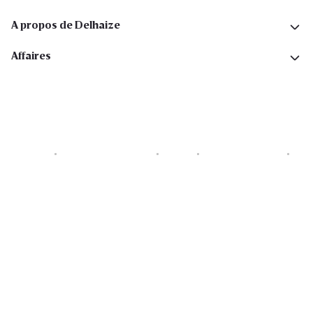
A propos de Delhaize
Affaires
Cookies
Déclaration de vie privée
Security
Conditions générales
Déclaration sur l'accessibilité
Copyright © 2026 All rights reserved. Delhaize Group.