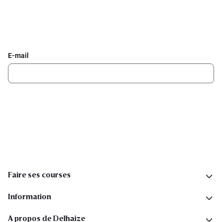
Inscrivez-vous à la newsletter Delhaize
Recevez chaque semaine les meilleures promotions et de
l'inspiration pour vos assiettes dans votre boîte mail.
E-mail
Inscription
Suivez-nous sur les réseaux sociaux
Faire ses courses
Information
A propos de Delhaize