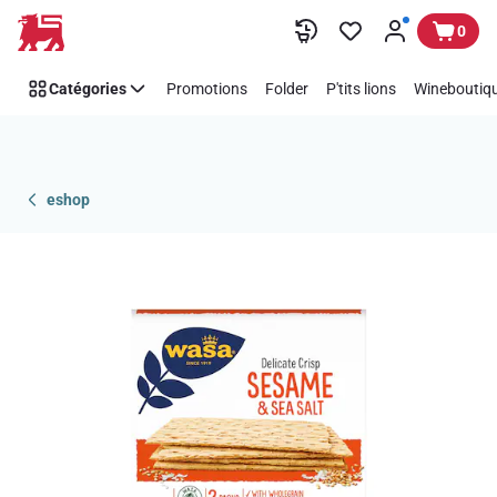
Passer
0
Catégories
Promotions
Folder
P'tits lions
Wineboutiqu
eshop