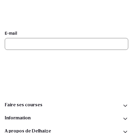
Inscrivez-vous à la newsletter Delhaize
Recevez chaque semaine les meilleures promotions et de
l'inspiration pour vos assiettes dans votre boîte mail.
E-mail
Inscription
Suivez-nous sur les réseaux sociaux
Faire ses courses
Information
A propos de Delhaize