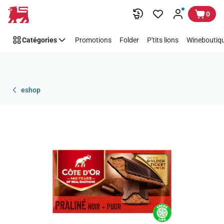
Passer
0
Catégories
Promotions
Folder
P'tits lions
Wineboutiqu
eshop