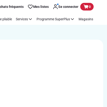
chats fréquents
Mes listes
Se connecter
0
e pliable
Services
Programme SuperPlus
Magasins