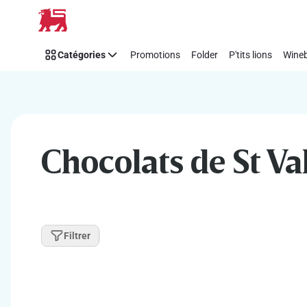
Passer
Catégories
Promotions
Folder
P'tits lions
Wineb
Chocolats de St Va
Filtrer