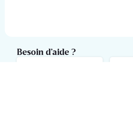
Besoin d’aide ?
FAQ
M
L'aide la plus rapide avec notre
No
FAQ
h
Inscrivez-vous à la newsletter
Delhaize
Recevez chaque semaine les meilleures promotions et de
l'inspiration pour vos assiettes dans votre boîte mail.