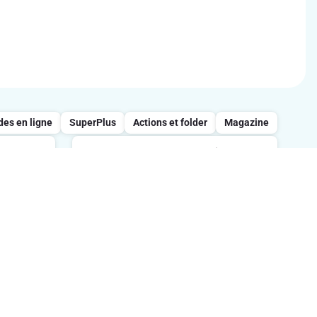
s en ligne
SuperPlus
Actions et folder
Magazine
Appelez notre service
clientèle : 0800/957.13
 entre
s
Lundi-vendredi : 7h-21h / Samedi :
tes.
8h-18h / Dimanche : 8h-13h.
Suivez-nous sur les réseaux sociaux
ption