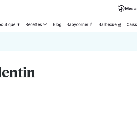
Mes a
outique 🍷
Recettes
Blog
Babycorner 🍼
Barbecue 🫕
Caiss
lentin