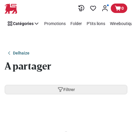
Passer
0
Catégories
Promotions
Folder
P'tits lions
Wineboutiqu
Delhaize
A partager
Filtrer