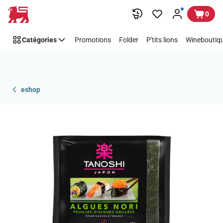
Passer
0
Catégories
Promotions
Folder
P'tits lions
Wineboutiqu
eshop