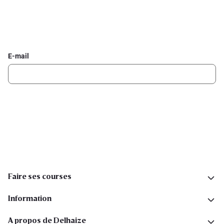
Inscrivez-vous à la newsletter Delhaize
Recevez chaque semaine les meilleures promotions et de
l'inspiration pour vos assiettes dans votre boîte mail.
E-mail
Inscription
Suivez-nous sur les réseaux sociaux
Faire ses courses
Information
A propos de Delhaize