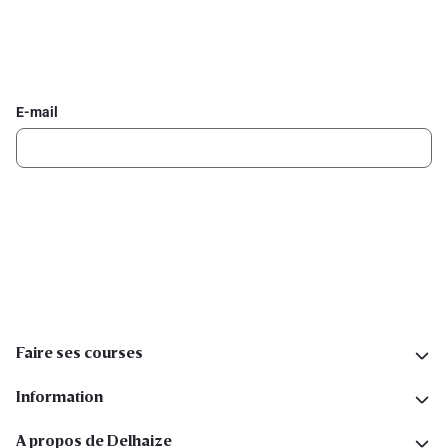
Inscrivez-vous à la newsletter Delhaize
Recevez chaque semaine les meilleures promotions et de
l'inspiration pour vos assiettes dans votre boîte mail.
E-mail
Inscription
Suivez-nous sur les réseaux sociaux
Faire ses courses
Information
A propos de Delhaize