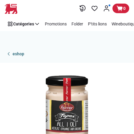
Passer
0
Catégories
Promotions
Folder
P'tits lions
Wineboutiqu
eshop