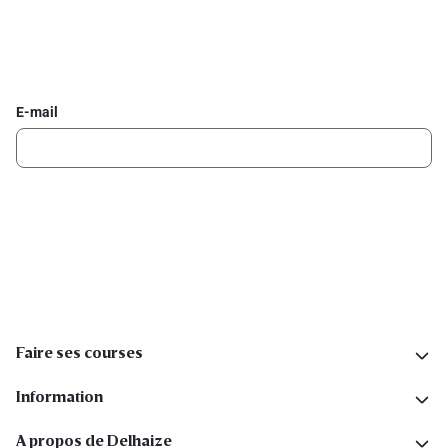
Inscrivez-vous à la newsletter Delhaize
Recevez chaque semaine les meilleures promotions et de
l'inspiration pour vos assiettes dans votre boîte mail.
E-mail
Inscription
Suivez-nous sur les réseaux sociaux
Faire ses courses
Information
A propos de Delhaize