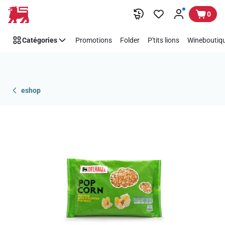
Passer
0
Catégories
Promotions
Folder
P'tits lions
Wineboutiqu
eshop