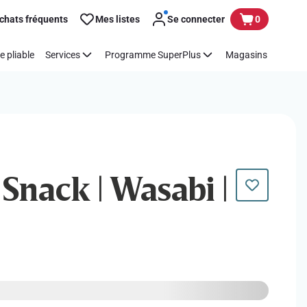
chats fréquents
Mes listes
Se connecter
0
e pliable
Services
Programme SuperPlus
Magasins
 Snack | Wasabi |