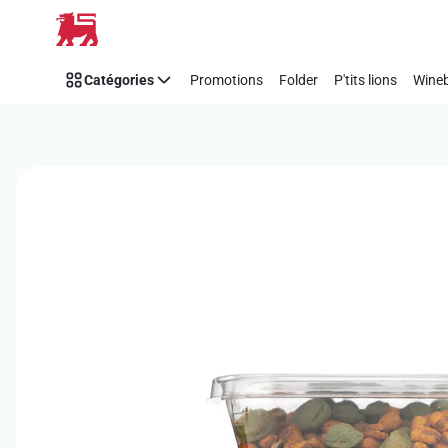
Passer
Catégories
Promotions
Folder
P'tits lions
Wineb