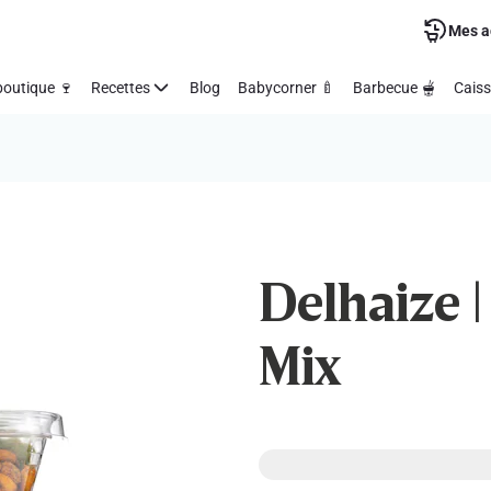
Mes a
outique 🍷
Recettes
Blog
Babycorner 🍼
Barbecue 🫕
Caiss
Delhaize |
Mix