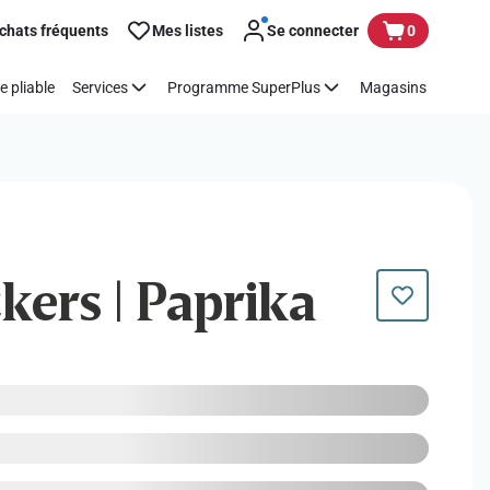
chats fréquents
Mes listes
Se connecter
0
e pliable
Services
Programme SuperPlus
Magasins
ckers | Paprika