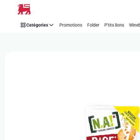
Passer
Catégories
Promotions
Folder
P'tits lions
Wineb