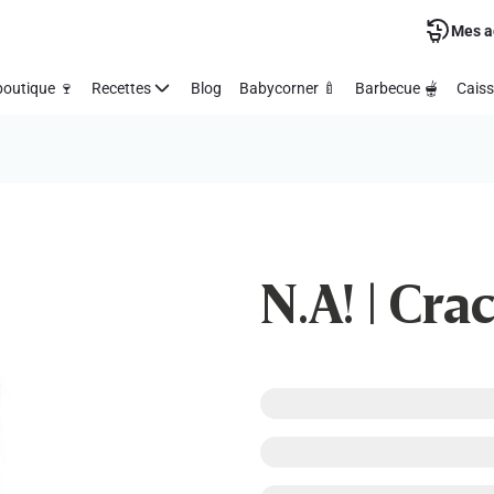
Mes a
outique 🍷
Recettes
Blog
Babycorner 🍼
Barbecue 🫕
Caiss
N.A! | Cra