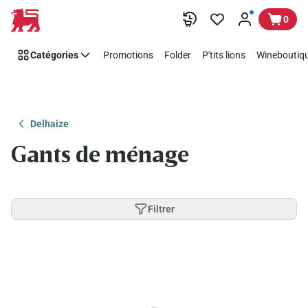
Passer
0
Catégories
Promotions
Folder
P'tits lions
Wineboutiqu
Delhaize
Gants de ménage
Filtrer