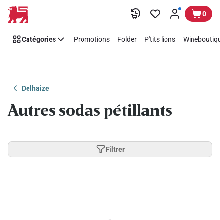
Passer
0
Catégories
Promotions
Folder
P'tits lions
Wineboutiqu
Delhaize
Autres sodas pétillants
Filtrer