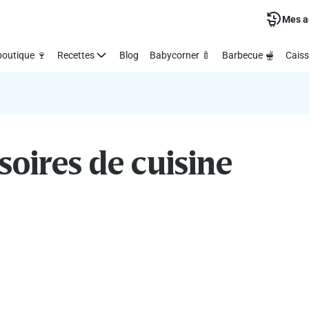
Mes a
outique 🍷
Recettes
Blog
Babycorner 🍼
Barbecue 🫕
Caiss
soires de cuisine