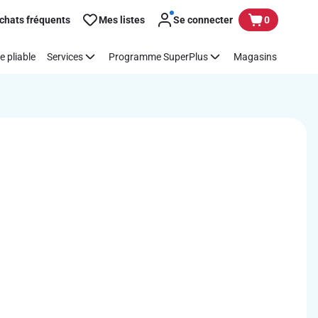
chats fréquents
Mes listes
Se connecter
0
e pliable
Services
Programme SuperPlus
Magasins