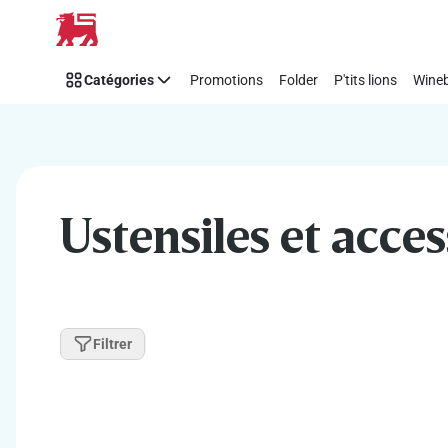
Passer
Catégories
Promotions
Folder
P'tits lions
Wineb
Ustensiles et acces
Filtrer