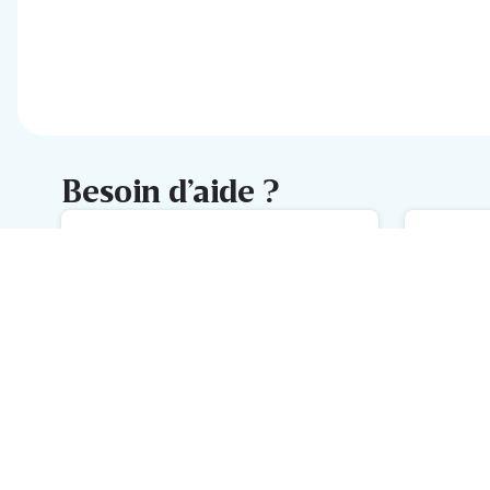
Besoin d’aide ?
FAQ
M
L'aide la plus rapide avec notre
No
FAQ
h
Inscrivez-vous à la newsletter
Delhaize
Recevez chaque semaine les meilleures promotions et de
l'inspiration pour vos assiettes dans votre boîte mail.