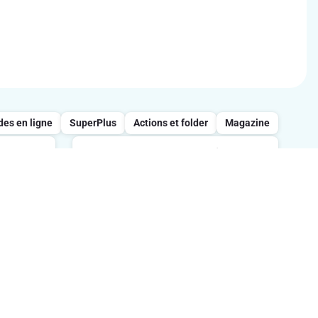
s en ligne
SuperPlus
Actions et folder
Magazine
Appelez notre service
clientèle : 0800/957.13
 entre
s
Lundi-vendredi : 7h-21h / Samedi :
tes.
8h-18h / Dimanche : 8h-13h.
Suivez-nous sur les réseaux sociaux
ption