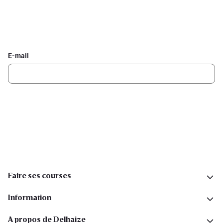
Inscrivez-vous à la newsletter Delhaize
Recevez chaque semaine les meilleures promotions et de
l'inspiration pour vos assiettes dans votre boîte mail.
E-mail
Inscription
Suivez-nous sur les réseaux sociaux
Faire ses courses
Information
A propos de Delhaize