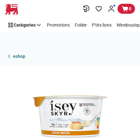
Passer
0
Catégories
Promotions
Folder
P'tits lions
Wineboutiqu
eshop