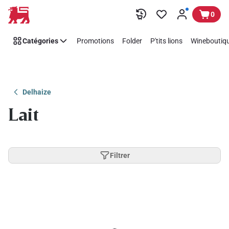
Passer
0
Catégories
Promotions
Folder
P'tits lions
Wineboutiqu
Delhaize
Lait
Filtrer