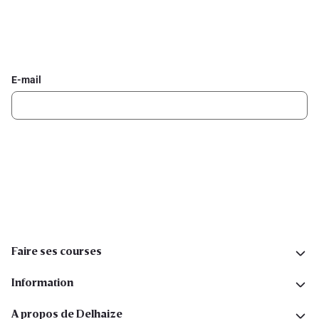
Inscrivez-vous à la newsletter Delhaize
Recevez chaque semaine les meilleures promotions et de
l'inspiration pour vos assiettes dans votre boîte mail.
E-mail
Inscription
Suivez-nous sur les réseaux sociaux
Faire ses courses
Information
A propos de Delhaize