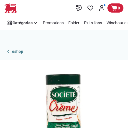
Passer
0
Catégories
Promotions
Folder
P'tits lions
Wineboutiqu
eshop