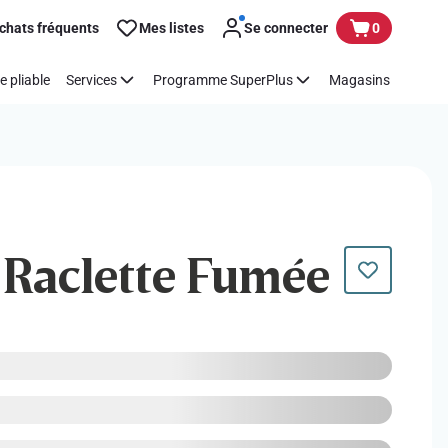
chats fréquents
Mes listes
Se connecter
0
e pliable
Services
Programme SuperPlus
Magasins
| Raclette Fumée