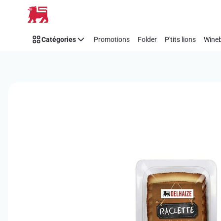
Passer
Catégories
Promotions
Folder
P'tits lions
Wineb