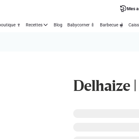
Mes a
outique 🍷
Recettes
Blog
Babycorner 🍼
Barbecue 🫕
Caiss
Delhaize 