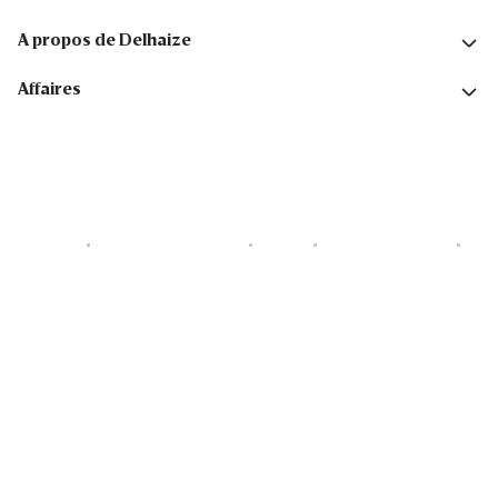
A propos de Delhaize
Affaires
Cookies
Déclaration de vie privée
Security
Conditions générales
Déclaration sur l'accessibilité
Copyright © 2026 All rights reserved. Delhaize Group.