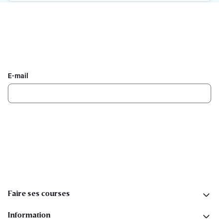
Inscrivez-vous à la newsletter Delhaize
Recevez chaque semaine les meilleures promotions et de
l'inspiration pour vos assiettes dans votre boîte mail.
E-mail
Inscription
Suivez-nous sur les réseaux sociaux
Faire ses courses
Information