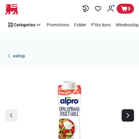
Passer
0
Catégories
Promotions
Folder
P'tits lions
Wineboutiqu
eshop