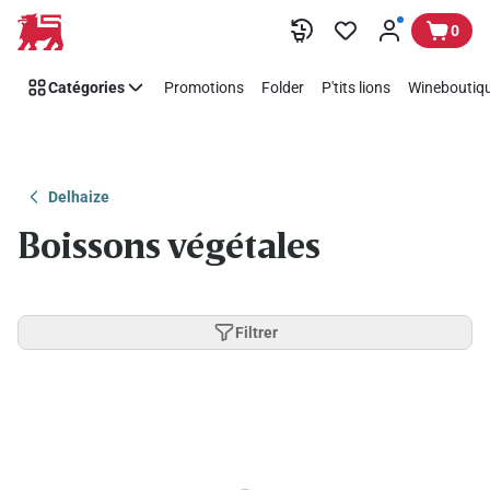
Passer
0
Catégories
Promotions
Folder
P'tits lions
Wineboutiqu
Delhaize
Boissons végétales
Filtrer