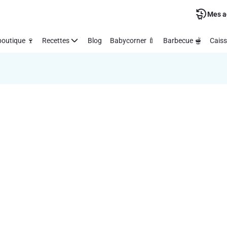
Mes a
outique 🍷
Recettes
Blog
Babycorner 🍼
Barbecue 🫕
Caiss