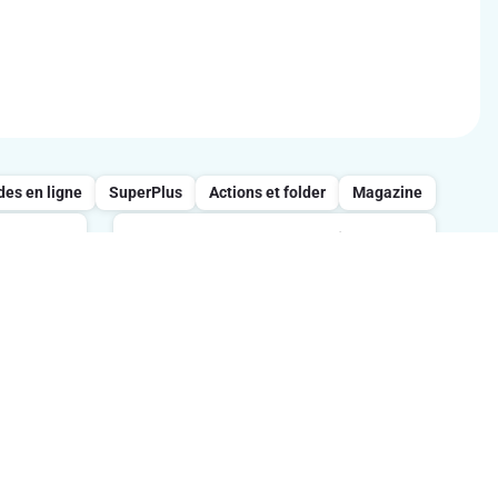
s en ligne
SuperPlus
Actions et folder
Magazine
Appelez notre service
clientèle : 0800/957.13
 entre
s
Lundi-vendredi : 7h-21h / Samedi :
tes.
8h-18h / Dimanche : 8h-13h.
Suivez-nous sur les réseaux sociaux
ption