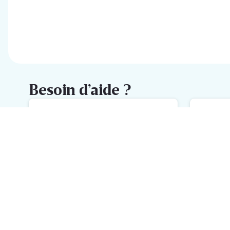
Besoin d’aide ?
FAQ
M
L'aide la plus rapide avec notre
No
FAQ
h
Inscrivez-vous à la newsletter
Delhaize
Recevez chaque semaine les meilleures promotions et de
l'inspiration pour vos assiettes dans votre boîte mail.