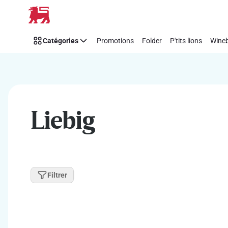
Passer
Catégories
Promotions
Folder
P'tits lions
Wineb
Liebig
Filtrer