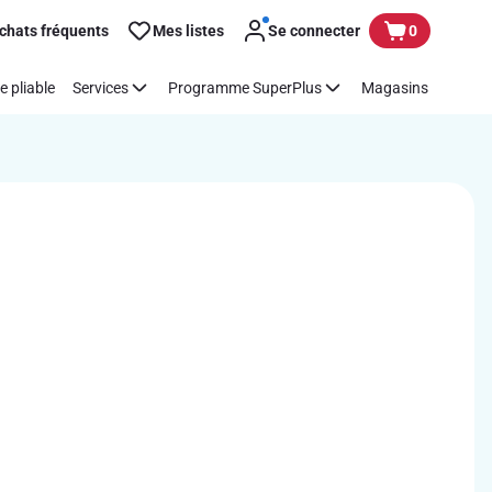
chats fréquents
Mes listes
Se connecter
0
e pliable
Services
Programme SuperPlus
Magasins