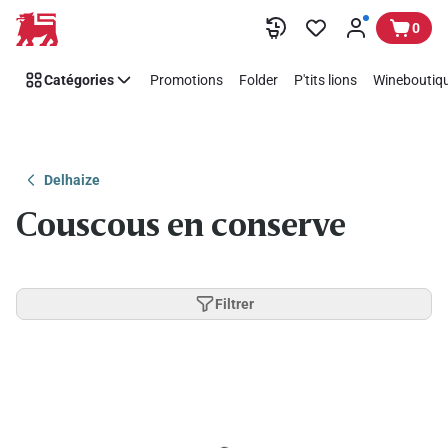
Passer
0
Catégories
Promotions
Folder
P'tits lions
Wineboutiqu
Delhaize
Couscous en conserve
Filtrer