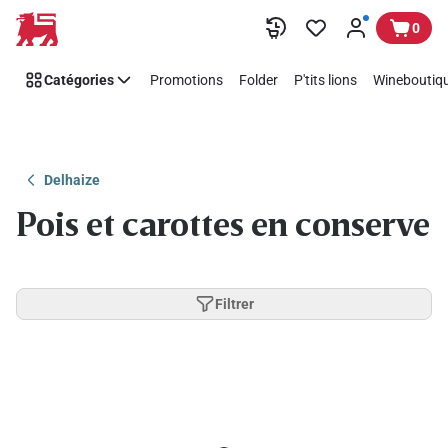
Passer
0
Catégories
Promotions
Folder
P'tits lions
Wineboutiqu
Delhaize
Pois et carottes en conserve
Filtrer