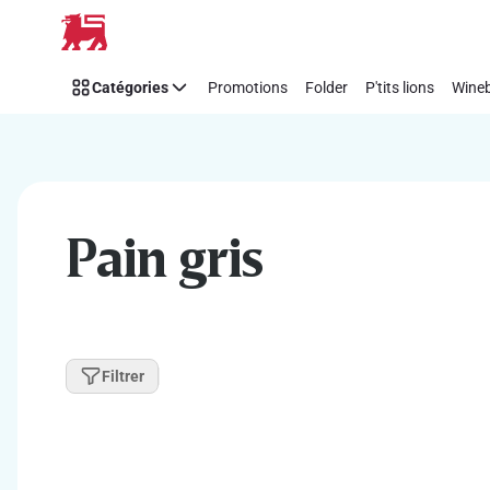
Passer
Catégories
Promotions
Folder
P'tits lions
Wineb
Pain gris
Filtrer