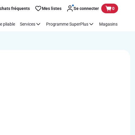
chats fréquents
Mes listes
Se connecter
0
e pliable
Services
Programme SuperPlus
Magasins