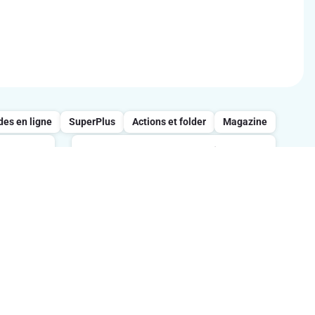
s en ligne
SuperPlus
Actions et folder
Magazine
Appelez notre service
clientèle : 0800/957.13
 entre
s
Lundi-vendredi : 7h-21h / Samedi :
tes.
8h-18h / Dimanche : 8h-13h.
Suivez-nous sur les réseaux sociaux
ption