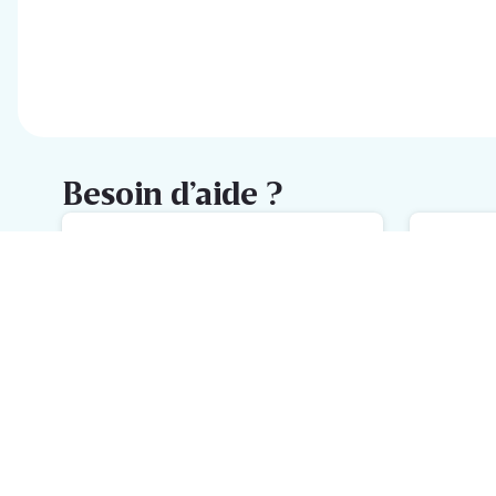
Besoin d’aide ?
FAQ
M
L'aide la plus rapide avec notre
No
FAQ
h
Inscrivez-vous à la newsletter
Delhaize
Recevez chaque semaine les meilleures promotions et de
l'inspiration pour vos assiettes dans votre boîte mail.