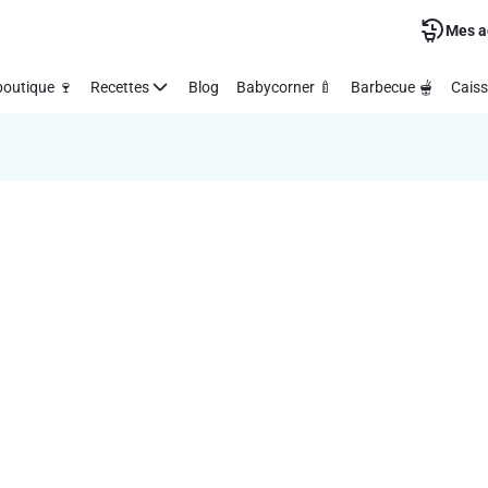
Mes a
outique 🍷
Recettes
Blog
Babycorner 🍼
Barbecue 🫕
Caiss