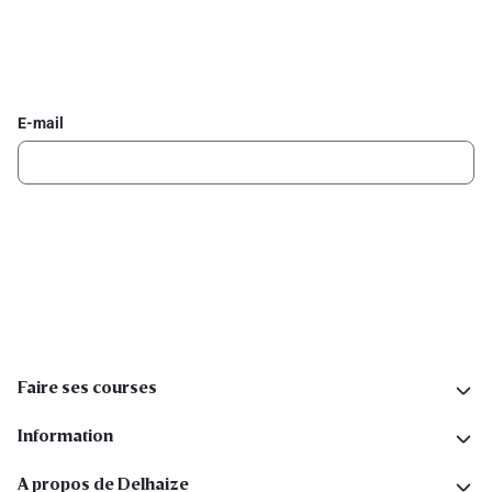
Inscrivez-vous à la newsletter Delhaize
Recevez chaque semaine les meilleures promotions et de
l'inspiration pour vos assiettes dans votre boîte mail.
E-mail
Inscription
Suivez-nous sur les réseaux sociaux
Faire ses courses
Information
A propos de Delhaize