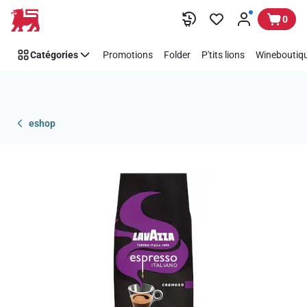
Passer
0
Catégories
Promotions
Folder
P'tits lions
Wineboutiqu
eshop